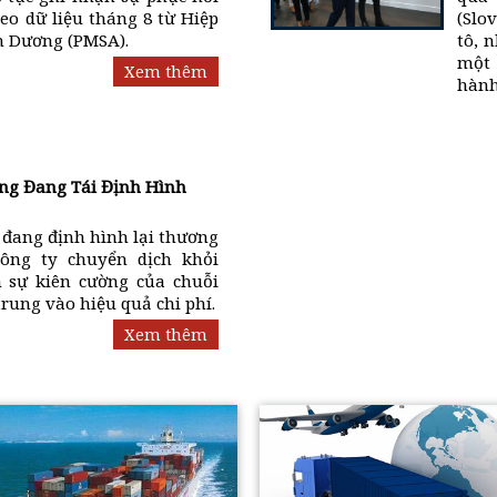
heo dữ liệu tháng 8 từ Hiệp
(Slo
nh Dương (PMSA).
tô, 
một 
Xem thêm
hành
ng Đang Tái Định Hình
" đang định hình lại thương
công ty chuyển dịch khỏi
 sự kiên cường của chuỗi
trung vào hiệu quả chi phí.
Xem thêm