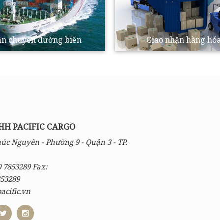
n chuyển đường biển
Giao nhận hàng hó
HH PACIFIC CARGO
úc Nguyên - Phường 9 - Quận 3 - TP.
 7853289 Fax:
53289
cific.vn