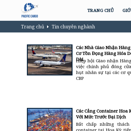
TRANG CHỦ
GIỚ
Trang chủ
Tin chuyên nghành
Các Nhà Giao Nhận Hàng
Cơ Tồn Đọng Hàng Hóa D
Dài
Hiệp hội Giao nhận Hàn
việc chính phủ đóng cửa
hụt nhân sự tại các cơ 
CBP
Các Cảng Container Hoa 
Với Mức Trước Đại Dịch
Bất chấp những thách 
container tại Hoa Kỳ tiế